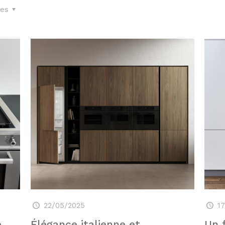
es
22/05/2025
1
e
Élégance italienne et
Un 